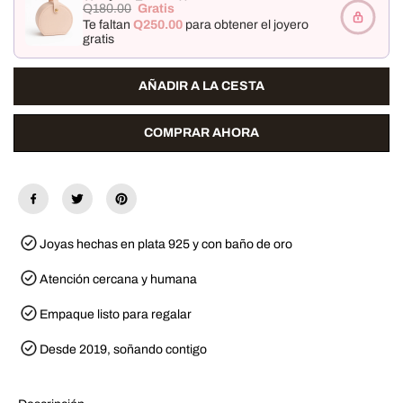
l
a
Q180.00
Gratis
a
n
Te faltan
Q250.00
para obtener el joyero
c
t
gratis
a
i
n
d
t
a
AÑADIR A LA CESTA
i
d
d
p
a
a
d
r
COMPRAR AHORA
p
a
a
T
r
o
a
r
T
i
o
n
r
o
i
R
Joyas hechas en plata 925 y con baño de oro
n
i
o
n
R
g
Atención cercana y humana
i
n
Empaque listo para regalar
g
Desde 2019, soñando contigo