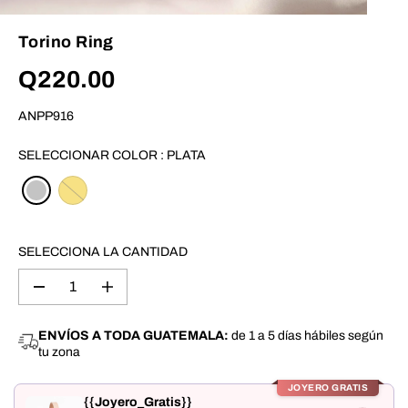
Torino Ring
Q220.00
P
R
ANPP916
E
C
I
SELECCIONAR COLOR :
PLATA
O
R
E
G
U
L
SELECCIONA LA CANTIDAD
A
R
D
A
i
u
s
m
m
e
ENVÍOS A TODA GUATEMALA:
de 1 a 5 días hábiles según
i
n
tu zona
n
t
u
a
i
r
JOYERO GRATIS
r
c
{{Joyero_Gratis}}