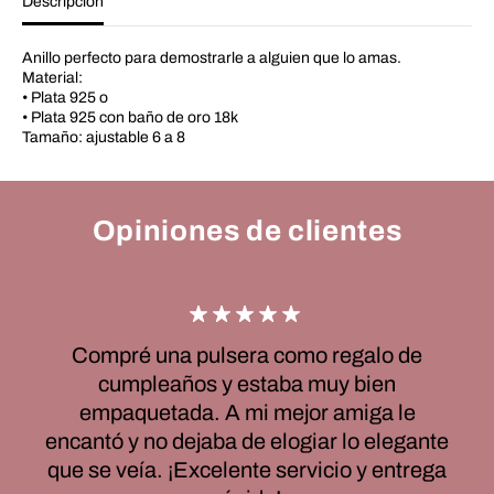
Descripción
Anillo perfecto para demostrarle a alguien que lo amas.
Material:
• Plata 925 o
• Plata 925 con baño de oro 18k
Tamaño: ajustable 6 a 8
Opiniones de clientes
Compré una pulsera como regalo de
cumpleaños y estaba muy bien
empaquetada. A mi mejor amiga le
encantó y no dejaba de elogiar lo elegante
que se veía. ¡Excelente servicio y entrega