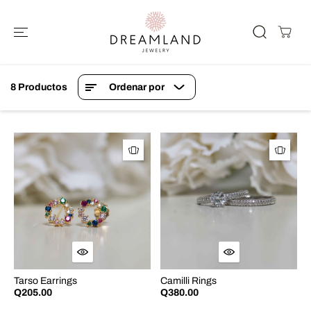
SALTAR AL
CONTENIDO
8 Productos
Ordenar por
Tarso Earrings
Camilli Rings
Q205.00
Q380.00