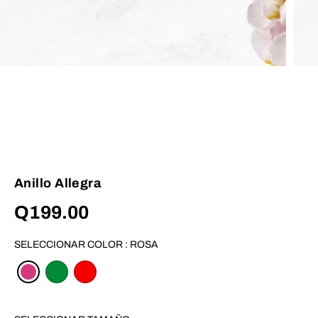
Anillo Allegra
Q199.00
P
R
E
SELECCIONAR COLOR :
ROSA
C
I
O
R
E