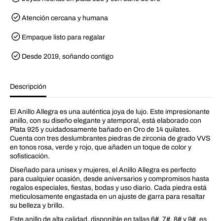
a
A
r
n
a
i
Atención cercana y humana
A
l
n
l
i
Empaque listo para regalar
o
l
A
l
l
Desde 2019, soñando contigo
o
l
A
e
l
g
l
r
Descripción
e
a
g
r
a
El Anillo Allegra es una auténtica joya de lujo. Este impresionante
anillo, con su diseño elegante y atemporal, está elaborado con
Plata 925 y cuidadosamente bañado en Oro de 14 quilates.
Cuenta con tres deslumbrantes piedras de zirconia de grado VVS
en tonos rosa, verde y rojo, que añaden un toque de color y
sofisticación.
Diseñado para unisex y mujeres, el Anillo Allegra es perfecto
para cualquier ocasión, desde aniversarios y compromisos hasta
regalos especiales, fiestas, bodas y uso diario. Cada piedra está
meticulosamente engastada en un ajuste de garra para resaltar
su belleza y brillo.
Este anillo de alta calidad, disponible en tallas 6#, 7#, 8# y 9#, es