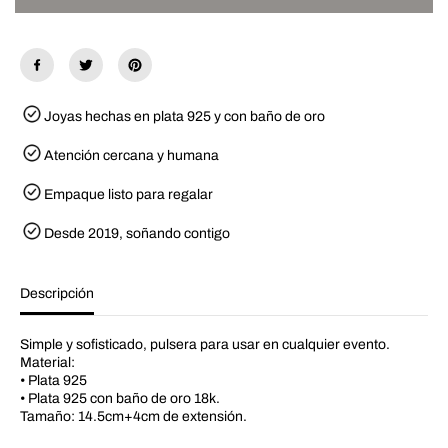
l
a
a
n
c
t
a
i
n
d
t
a
i
d
d
p
Joyas hechas en plata 925 y con baño de oro
a
a
d
r
Atención cercana y humana
p
a
a
B
r
a
Empaque listo para regalar
a
r
B
i
a
B
Desde 2019, soñando contigo
r
r
i
a
B
c
r
e
Descripción
a
l
c
e
e
t
Simple y sofisticado, pulsera para usar en cualquier evento.
l
Material:
e
• Plata 925
t
• Plata 925 con baño de oro 18k.
Tamaño: 14.5cm+4cm de extensión.