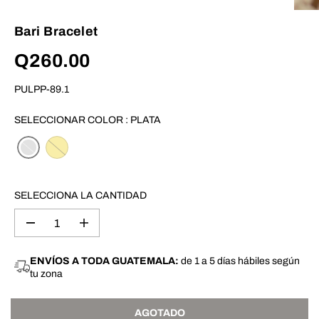
Bari Bracelet
Q260.00
P
A
R
G
PULPP-89.1
E
O
C
T
I
A
SELECCIONAR COLOR :
PLATA
O
D
R
O
E
G
U
L
SELECCIONA LA CANTIDAD
A
R
D
A
i
u
s
m
m
e
ENVÍOS A TODA GUATEMALA:
de 1 a 5 días hábiles según
i
n
tu zona
n
t
u
a
i
r
r
c
AGOTADO