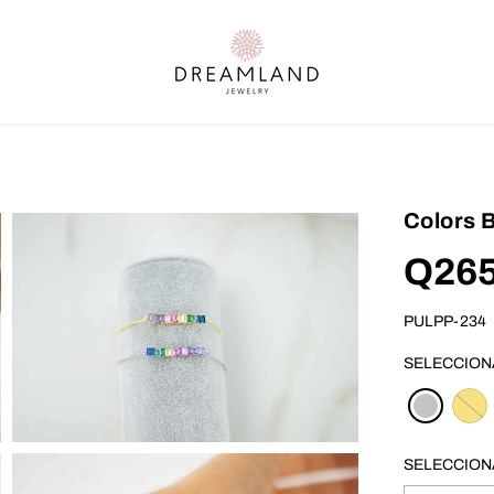
Colors 
Q265
P
R
E
PULPP-234
C
I
SELECCION
O
R
E
G
U
SELECCION
L