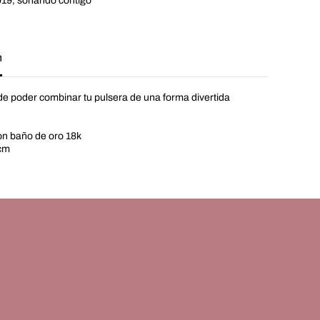
19, soñando contigo
c
e
l
e
t
n
e poder combinar tu pulsera de una forma divertida
con baño de oro 18k
cm