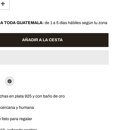
A
u
m
e
 A TODA GUATEMALA:
de 1 a 5 días hábiles según tu zona
n
t
a
r
AÑADIR A LA CESTA
c
a
n
t
i
d
a
d
p
a
r
a
C
chas en plata 925 y con baño de oro
o
l
o
 cercana y humana
r
s
listo para regalar
B
r
a