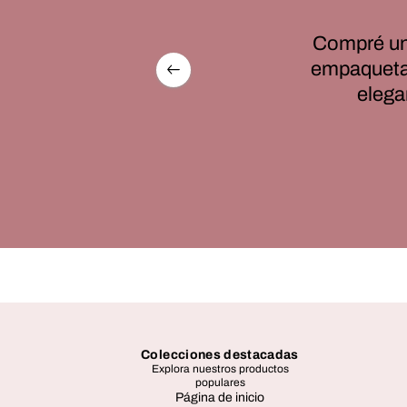
Compré un
idamente en una hermosa caja. La
empaquetad
erfecto. Me impresionó mucho!
elega
Colecciones destacadas
Explora nuestros productos
populares
Página de inicio