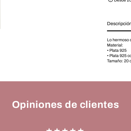
Desde 20
B
r
a
c
e
Descripció
l
e
t
Lo hermoso d
Material:
• Plata 925
• Plata 925 
Tamaño: 20 
Opiniones de clientes