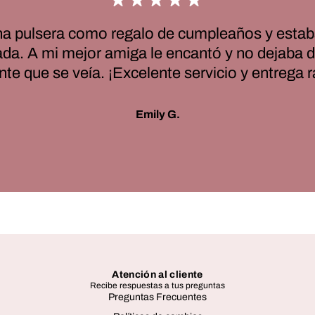
a pulsera como regalo de cumpleaños y estab
a. A mi mejor amiga le encantó y no dejaba de
nte que se veía. ¡Excelente servicio y entrega r
Emily G.
Atención al cliente
Recibe respuestas a tus preguntas
Preguntas Frecuentes