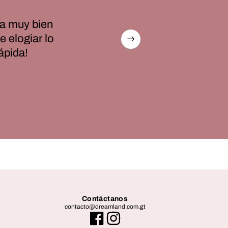
a muy bien
 elogiar lo
ápida!
Contáctanos
contacto@dreamland.com.gt