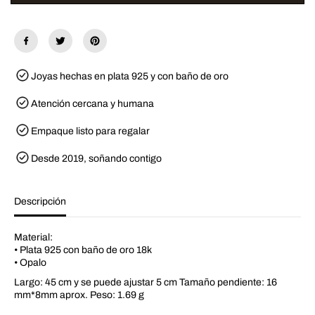
a
D
r
e
a
n
D
a
e
l
n
i
a
N
Joyas hechas en plata 925 y con baño de oro
l
e
i
c
N
k
Atención cercana y humana
e
l
c
a
Empaque listo para regalar
k
c
l
e
a
Desde 2019, soñando contigo
c
e
Descripción
Material:
• Plata 925 con baño de oro 18k
• Opalo
Largo: 45 cm y se puede ajustar 5 cm Tamaño pendiente: 16
mm*8mm aprox. Peso: 1.69 g