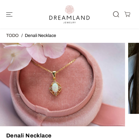
SALTAR AL
CONTENIDO
TODO
Denali Necklace
SALTAR A LA
INFORMACIÓ
N DEL
PRODUCTO
Denali Necklace