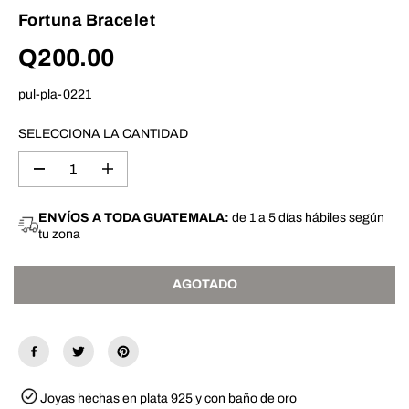
Fortuna Bracelet
Q200.00
P
A
R
G
pul-pla-0221
E
O
C
T
I
A
SELECCIONA LA CANTIDAD
O
D
R
O
D
A
E
i
u
G
s
m
U
m
e
ENVÍOS A TODA GUATEMALA:
de 1 a 5 días hábiles según
L
i
n
tu zona
n
t
A
u
a
R
i
r
r
c
AGOTADO
l
a
a
n
c
t
a
i
n
d
t
a
i
d
d
p
Joyas hechas en plata 925 y con baño de oro
a
a