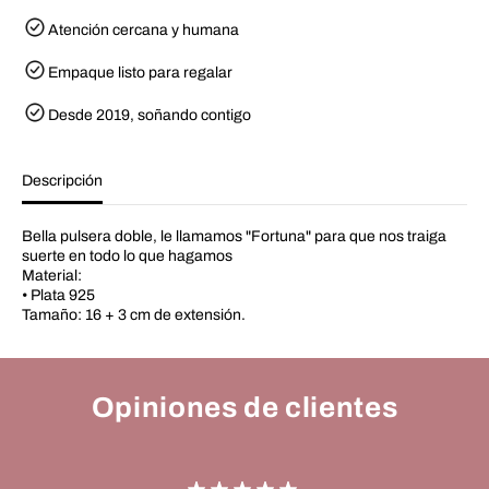
d
r
Atención cercana y humana
p
a
a
F
r
o
Empaque listo para regalar
a
r
F
t
o
u
Desde 2019, soñando contigo
r
n
t
a
u
B
n
r
Descripción
a
a
B
c
r
e
Bella pulsera doble, le llamamos "Fortuna" para que nos traiga
a
l
suerte en todo lo que hagamos
c
e
Material:
e
t
l
• Plata 925
e
Tamaño: 16 + 3 cm de extensión.
t
Opiniones de clientes