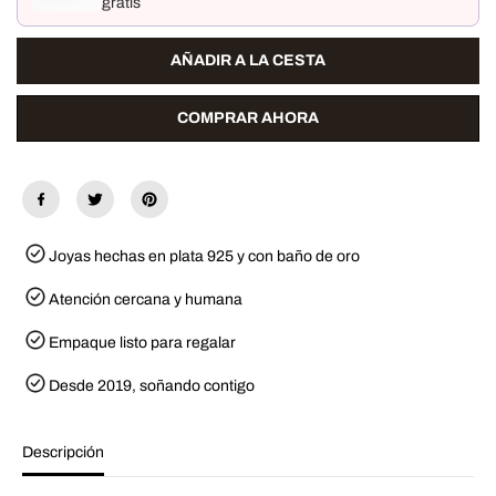
gratis
a
i
n
d
t
a
AÑADIR A LA CESTA
i
d
d
p
a
a
d
r
COMPRAR AHORA
p
a
a
H
r
u
a
e
H
l
u
l
e
a
l
s
Joyas hechas en plata 925 y con baño de oro
l
d
a
e
s
l
Atención cercana y humana
d
B
e
o
Empaque listo para regalar
l
s
B
q
o
u
Desde 2019, soñando contigo
s
e
q
-
u
A
e
n
Descripción
-
i
A
l
n
l