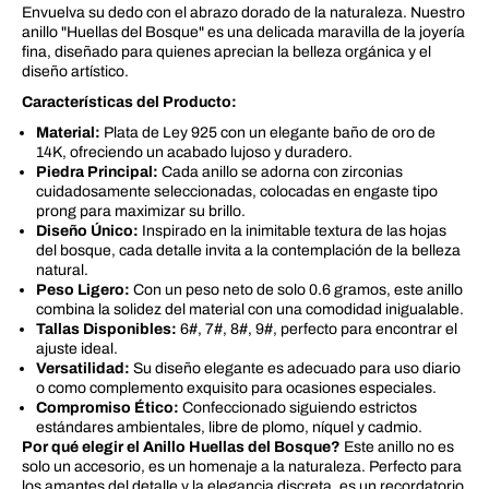
Envuelva su dedo con el abrazo dorado de la naturaleza. Nuestro
i
o
l
D
anillo "Huellas del Bosque" es una delicada maravilla de la joyería
l
o
fina, diseñado para quienes aprecian la belleza orgánica y el
o
r
diseño artístico.
D
a
o
d
Características del Producto:
r
o
a
c
Material:
Plata de Ley 925 con un elegante baño de oro de
d
o
14K, ofreciendo un acabado lujoso y duradero.
o
n
Piedra Principal:
Cada anillo se adorna con zirconias
c
T
cuidadosamente seleccionadas, colocadas en engaste tipo
o
e
prong para maximizar su brillo.
n
x
T
t
Diseño Único:
Inspirado en la inimitable textura de las hojas
e
u
del bosque, cada detalle invita a la contemplación de la belleza
x
r
natural.
t
a
Peso Ligero:
Con un peso neto de solo 0.6 gramos, este anillo
u
d
combina la solidez del material con una comodidad inigualable.
r
e
a
H
Tallas Disponibles:
6#, 7#, 8#, 9#, perfecto para encontrar el
d
o
ajuste ideal.
e
j
Versatilidad:
Su diseño elegante es adecuado para uso diario
H
a
o como complemento exquisito para ocasiones especiales.
o
s
Compromiso Ético:
Confeccionado siguiendo estrictos
j
a
estándares ambientales, libre de plomo, níquel y cadmio.
s
Por qué elegir el Anillo Huellas del Bosque?
Este anillo no es
solo un accesorio, es un homenaje a la naturaleza. Perfecto para
los amantes del detalle y la elegancia discreta, es un recordatorio