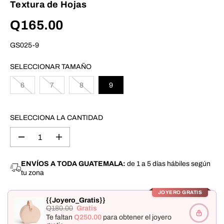
Textura de Hojas
Q165.00
P
R
GS025-9
E
C
I
SELECCIONAR TAMAÑO
O
R
6
7
8
9
E
G
U
SELECCIONA LA CANTIDAD
L
A
R
D
A
i
u
s
m
m
e
ENVÍOS A TODA GUATEMALA:
de 1 a 5 días hábiles según
i
n
tu zona
n
t
u
a
i
r
JOYERO GRATIS
r
c
{{Joyero_Gratis}}
l
a
Q180.00
Gratis
a
n
Te faltan
Q250.00
para obtener el joyero
c
t