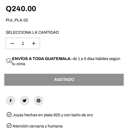
Q240.00
P
A
R
G
PUL.PLA.02
E
O
C
T
I
A
SELECCIONA LA CANTIDAD
O
D
R
O
D
A
E
i
u
G
s
m
U
m
e
ENVÍOS A TODA GUATEMALA:
de 1 a 5 días hábiles según
L
i
n
tu zona
n
t
A
u
a
R
i
r
r
c
AGOTADO
l
a
a
n
c
t
a
i
n
d
t
a
i
d
d
p
Joyas hechas en plata 925 y con baño de oro
a
a
d
r
Atención cercana y humana
p
a