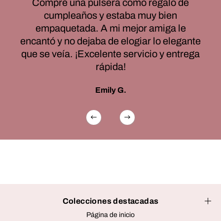
Compré una pulsera como regalo de
cumpleaños y estaba muy bien
empaquetada. A mi mejor amiga le
encantó y no dejaba de elogiar lo elegante
que se veía. ¡Excelente servicio y entrega
rápida!
Emily G.
Colecciones destacadas
Página de inicio