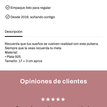
a
P
r
u
Empaque listo para regalar
a
l
P
s
u
e
Desde 2019, soñando contigo
l
r
s
a
e
D
r
o
Descripción
a
b
D
l
o
e
Recuerda que tus sueños se vuelven realidad con esta pulsera.
b
d
Siempre que la veas recuerda tu meta
l
e
Material:
e
E
d
s
• Plata 925
e
t
Tamaño: 17 + 3 cm aprox
E
r
s
e
t
l
r
l
e
a
Opiniones de clientes
l
s
l
a
s